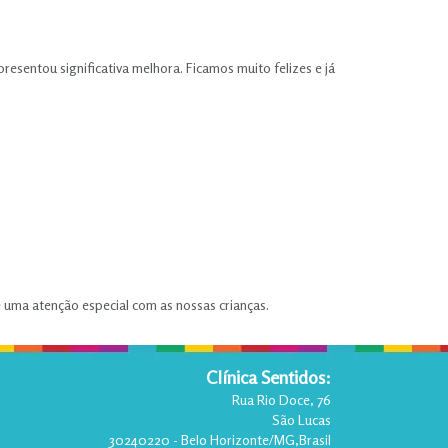
sentou significativa melhora. Ficamos muito felizes e já
 uma atenção especial com as nossas crianças.
Clínica Sentidos:
Rua Rio Doce, 76
São Lucas
30240220
-
Belo Horizonte
/
MG
,
Brasil